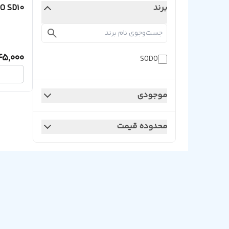
برند
O SD10
45,000
SODO
موجودی
محدوده قیمت