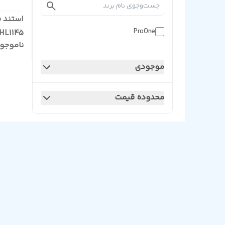
ProOne
HL1145
ناموجو
موجودی
محدوده قیمت