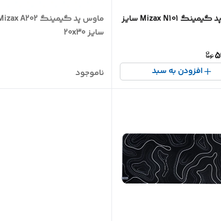
ماوس پد گیمینگ Mizax N101 سایز
ماوس پد گیمینگ izax A202
سایز 20x30
5
افزودن به سبد
ناموجود