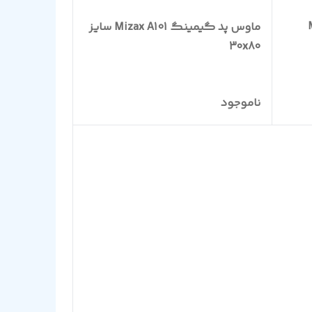
M
ماوس پد گیمینگ Mizax A101 سایز
30x80
ناموجود