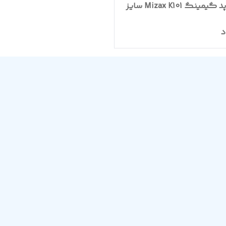
ماوس پد گیمینگ Mizax K101 سایز
د