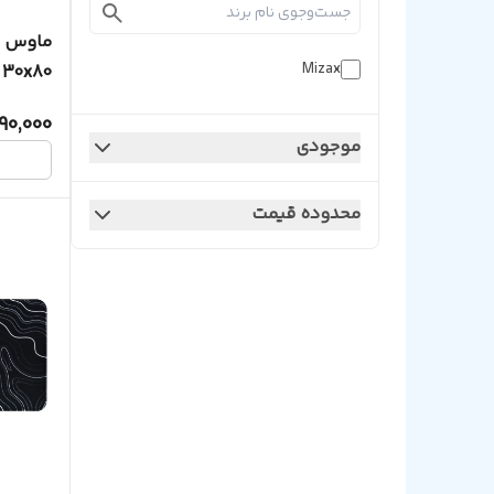
Mizax
30x80
90,000
موجودی
محدوده قیمت