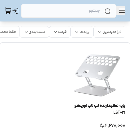
جدیدترین
برندها
قیمت
دسته‌بندی
فقط محصو
پایه نگهدارنده لپ تاپ اوریکو
LST021
2,670,000