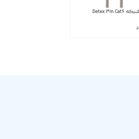
Detex 3m Ca
د