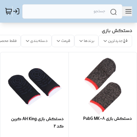
دستکش بازی
جدیدترین
برندها
قیمت
دسته‌بندی
فقط محصو
دستکش بازی PubG MK-8
دستکش بازی AH King کربن
کد 2