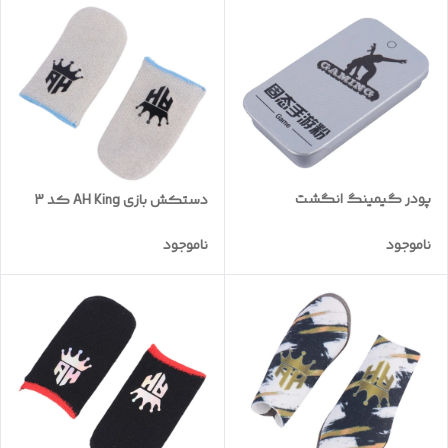
پودر گیمینگ انگشت
دستکش بازی AH King کد 3
ناموجود
ناموجود