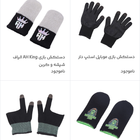
دستکش بازی موبایل استپ دار
دستکش بازی AH King الیاف
شیشه و کربن
ناموجود
ناموجود