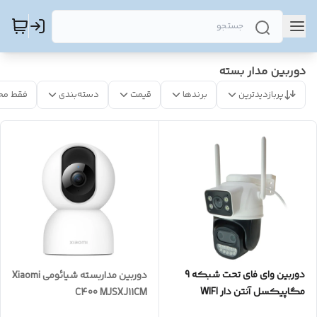
دوربین مدار بسته
پربازدیدترین
برندها
قیمت
دسته‌بندی
فقط مح
دوربین وای فای تحت شبکه 9
دوربین مداربسته شیائومی Xiaomi
مگاپیکسل آنتن دار WIFI
C400 MJSXJ11CM
Camera 9MP