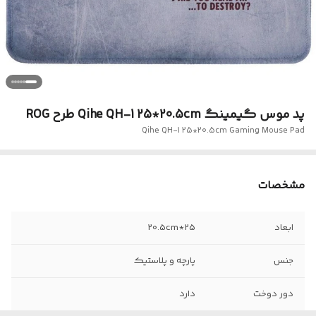
پد موس گیمینگ Qihe QH-1 25*20.5cm طرح ROG
Qihe QH-1 25*20.5cm Gaming Mouse Pad
مشخصات
ابعاد
25*20.5cm
جنس
پارچه و پلاستیک
دور دوخت
دارد