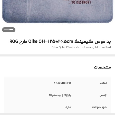
پد موس گیمینگ Qihe QH-1 25*20.5cm طرح ROG
Qihe QH-1 25*20.5cm Gaming Mouse Pad
مشخصات
ابعاد
25*20.5cm
جنس
پارچه و پلاستیک
دور دوخت
دارد