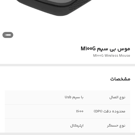
موس بی سیم M100G
M100G Wireless Mouse
مشخصات
نوع اتصال
با سیم Usb
محدوده دقت (DPI)
1600
نوع حسگر
اپتيکال