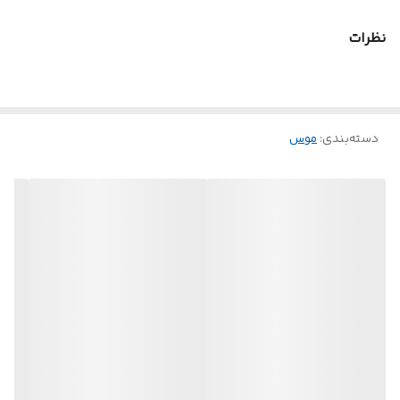
تعداد کلید
3 عدد
نظرات
جنس بدنه
پلاستیک ABS
استاندارد
Ce، Fcc
دسته‌بندی
:
موس
وزن
63 گرم
طراحی ارگونومیک
دارد