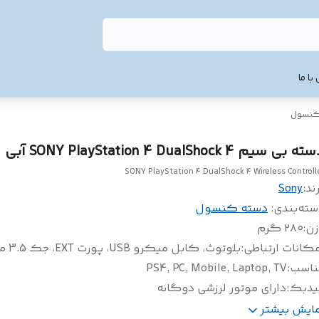
با ما
کنسول
ه بی سیم SONY PlayStation 4 DualShock 4 آبی
SONY PlayStation 4 DualShock 4 Wireless Controll
ند:
Sony
سته‌بندی
:
دسته کنسول
زن
:
۲۸۰ گرم
کانات ارتباطی
:
بلوتوث، کابل میکرو USB، پورت EXT، جک 3.5 میلی‌متری
ناسب
:
PS4, PC, Mobile, Laptop, TV
یدبک
:
دارای موتور لرزشی دوگانه
تری
:
800 میلی آمپر ساعت
مایش بیشتر