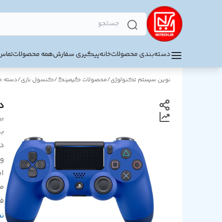
دسته‌بندی محصولات
خانه
پیگیری سفارش
همه محصولات
تماس 
نوین سیستم تکنولوژی
/
محصولات گیمینگ
/
کنسول بازی
/
دسته 
دست
er
بر
د
و
ام
م
ف
با
ن