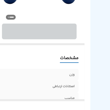
س
و
خ
مشخصات
وزن
امکانات ارتباطی
مناسب
فیدبک