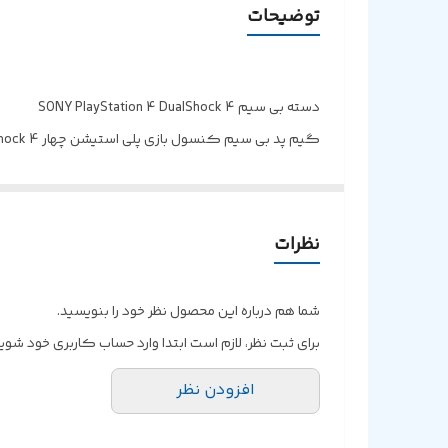
توضیحات
باتری
سایر ویژگی‌ها
دسته بی سیم SONY PlayStation 4 DualShock 4
گیم پد بی سیم کنسول بازی پلی استیشن چهار Dual Shock 4
خروجی صدا
امکان شارژ مجدد باتری بوسیله درگاه Micro USB، دارای جک 3.5 میلی متری صدا
نحوه اتصال بی سیم از طریق بلوتوث و با سیم بوسیله رابط Micro USB
مجهز به موتور لرزاننده و اسپیکر داخلی، موفق به کسب استا
نظرات
تامین انرژی از طریق باتری داخلی با ظرفیت 800 میلی آمپر ساعت
برخورداری از دکمه های فیزیکی و 2 عدد جوی استیک روان
شما هم درباره این محصول نظر خود را بنویسید.
دارای تاچ پد لمسی به منظور کنترل فعالیت های کنسول
برای ثبت نظر، لازم است ابتدا وارد حساب کاربری خود شوید
طراحی شده به صورت ارگونومیک، دارای لایت بار LED
افزودن نظر