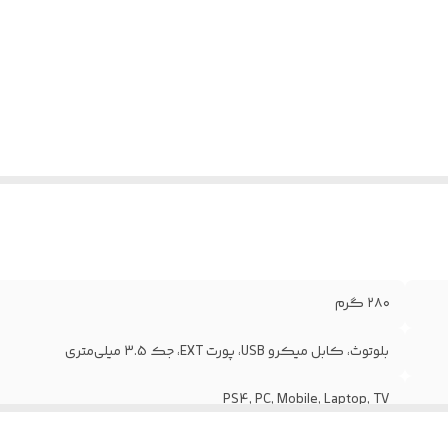
ایر
یژگی‌ها
:
اشتراک گذاری - دارای پورت شارژر
روجی صدا
:
جک 3.5 میلی‌متری - دارای اسپیکر
۲۸۰ گرم
بلوتوث، کابل میکرو USB، پورت EXT، جک 3.5 میلی‌متری
PS4, PC, Mobile, Laptop, TV
دارای موتور لرزشی دوگانه