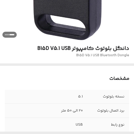
دانگل بلوتوث کامپیوتر B15D V5.1 USB
B15D V5.1 USB Bluetooth Dongle
مشخصات
نسخه بلوتوث
5.1
برد اتصال بلوتوث
20 الی 50 متر
نوع رابط
USB