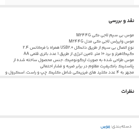
جنس بدنه
پلاستیک با کیفیت
نقد و بررسی
ابعاد
40*66.3*104 میلی متر
موس بی سیم لاجی کی M244G
موس وایرلس لاجی کی مدل M244G
نوع حسگر
اپتيکال
نوع اتصال بی سیم از طریق دانگل USB2.0 همراه با فرکانس 2.4
گیگاهرتز و برد 10 متر، تامین انرژی از طریق 1 عدد باتری قلمی AA
اتصال Plug and
دارد
موس طراحی شده به صورت ارگونومیک، جنس محصول ساخته شده از
Play
پلاستیک باکیفیت مقاوم در برابر ضربه و فشار احتمالی
مجهز به 4 عدد کلید های فیزیکی شامل کلیک چپ و راست، اسکرول و
طراحی ارگونومیک
دارد
DPI، عمر مفید کلیدها در حدود 3 میلیون بار کلیک
برخوردار از حسگر اپتیکال با میزان دقت قابل تنظیم 800/1200/1600 نقطه
نظرات
بر اینچ، پشتیبانی از اتصال Plug and Play
دسته‌بندی
:
موس