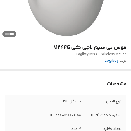
موس بی سیم لاجی کی M244G
Logikey M244G Wireless Mouse
برند:
Logikey
مشخصات
نوع اتصال
دانگل USB
محدوده دقت (DPI)
800-1200-1600 DPI
تعداد کلید
4 عدد