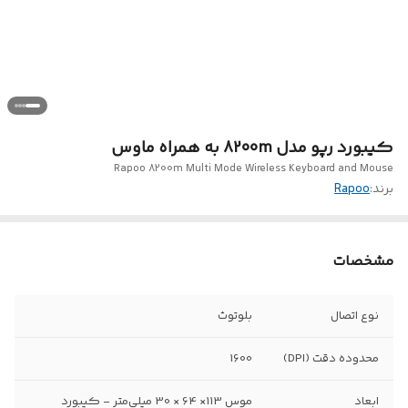
کیبورد رپو مدل 8200m به همراه ماوس
Rapoo 8200m Multi Mode Wireless Keyboard and Mouse
برند:
Rapoo
مشخصات
نوع اتصال
بلوتوث
محدوده دقت (DPI)
1600
ابعاد
موس 113× 64 × 30 میلی‌متر - کیبورد