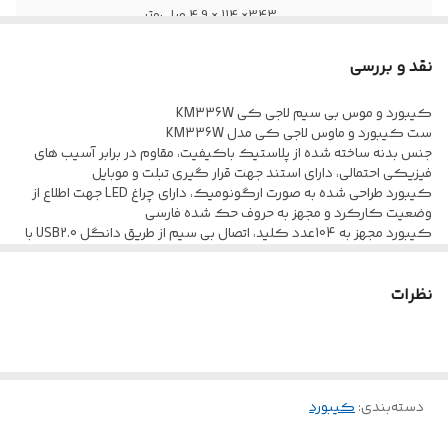
343× 114 × 4.9 میلی‌متر
نوع حسگر
لیزری
نقد و بررسی
سازگار با هر دو
دارد
کیبورد و موس بی سیم لاجی کی KM336W
دست
ست کیبورد و ماوس لاجی کی مدل KM336W
جنس بدنه ساخته شده از پلاستیک باکیفیت، مقاوم در برابر آسیب های
فیزیکی احتمالی، دارای استند جهت قرار گیری تبلت و موبایل
سایر قابلیت های
- دارای تکنولوژی ذخیره انرژی, - سوئیچ
کیبورد طراحی شده به صورت ارگونومیک، دارای چراغ LED جهت اطلاع از
کیبورد
خودکار بین بلوتوث 3.0 و 4.0, - دارای کلید
وضعیت کارکرد و مجهز به حروف حک شده فارسی
روشن/خاموش, - حداکثر برد 10 متر
کیبورد مجهز به 104عدد کلید، اتصال بی سیم از طریق دانگل USB2.0 با
برد اتصال 10 متری و فرکانس 2.4 گیگاهرتز
طراحی ارگونومیک
دارد
طول عمر تقریبی کلید های کیبورد برابر با 3 میلیون بار کلیک، پشتیبانی
نظرات
از اتصال Plug And Play
پشتیبانی از سیستم عامل ویندوز Windows XP/Vista/7/8/10، لینوکس،
اتصال Plug and
دارد
Mac 10.0 به بالا
Play
موس دارای 6 عدد کلید فیزیکی و حسگر اپتیکال متغییر با دقت 1600-
1200-800 DPI
تامین انرژی از طریق 2 عدد باتری نیم قلمی AAA کیبورد و 1 عدد باتری قلمی
دسته‌بندی
:
کیبورد
AA