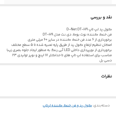
نورپردازی
آبی
نقد و بررسی
کول پد لپ تاپ D-Net DT-H9
فن خنک کننده نوت بوک دی نت مدل DT-H9
برخورداری از 6 عدد فن خنک کننده در سایز 60 میلی متری
امکان تنظیم ارتفاع کول پد از طریق پایه تعبیه شده تا 5 سطح مختلف
برخورداری از نورپردازی داخلی LED آبی رنگ به منظور ایجاد جلوه بصری زیبا
مناسب برای استفاده لپ تاپ های تا حداکثر 17 اینچ و نویز تولیدی 23
دسی بل
بدنه ساخته شده از جنس پلاستیک و فلز، مقاوم در برابر فشار و آسیب های
احتمالی
نظرات
بهره مندی از 2 عدد پورت خروجی USB، دارای استاندارد سلامت و ایمنی
محصول CE
اقلام همراه شامل یک عدد کابل USB با روکش از جنس پلاستیک مقاوم
در برابر کشش و پارگی
دارای ولتاژ کاری 5 ولت DC و توان کاری برابر با 3.5 وات، میزان سرعت
گردش فن ها برابر با 2400 دور در دقیقه
دسته‌بندی
:
کول پد و فن خنک کننده لپتاپ