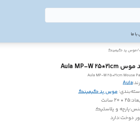
با ما
/
موس پد گیمینگ
موس Aula MP-W 25*21cm
Aula MP-W 25*21cm Mouse P
ند:
Aula
سته‌بندی
:
موس پد گیمینگ
عاد
:
25 * 20 سانت
نس
:
پارچه و پلاستیک
ور دوخت
:
دارد