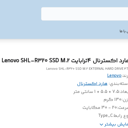
با ما
د اکسترنال 4ترابایت Lenovo SHL-R320 SSD M.2
Lenovo SHL-R320 SSD M.2 EXTERNAL HARD DRIVE 4
ند:
Lenovo
سته‌بندی
:
هارد اکسترنال
عاد
:
7.5 * 5.5 * 1 سانتی متر
زن
:
130 گرم
رعت
:
20 - 30 مگابایت
ع رابط
:
Type_C
لام
کابل type_c to type_a + تبد
مایش بیشتر