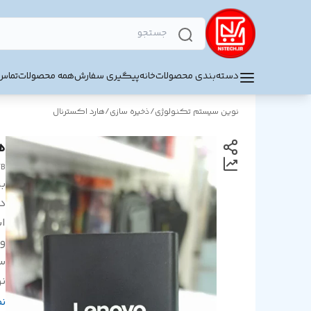
دسته‌بندی محصولات
خانه
پیگیری سفارش
همه محصولات
تماس 
نوین سیستم تکنولوژی
/
ذخیره سازی
/
هارد اکسترنال
هار
TB
بر
د
اب
و
س
نو
اق
ن