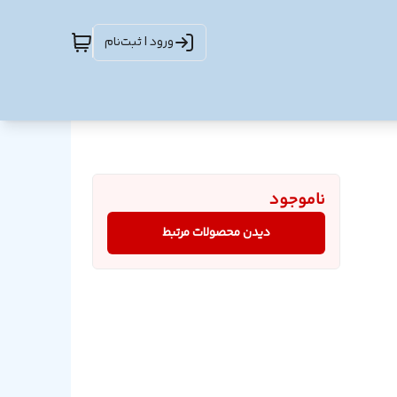
ورود | ثبت‌نام
ناموجود
دیدن محصولات مرتبط
یل OTG micro + تبدیل OTG