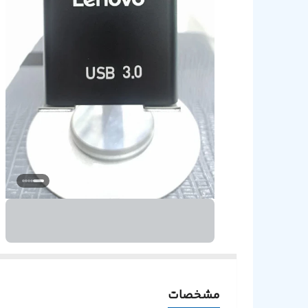
ه
قا
مق
مق
مشخصات