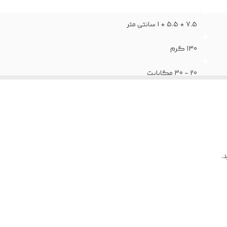
7.5 * 5.5 * 1 سانتی متر
130 گرم
20 - 30 مگابایت
Type_C
کابل type_c to type_a + تبدیل OTG micro + تبدیل OTG type_c
Laptop - PC - TV - Mobile Phone
.
دارد
دارد