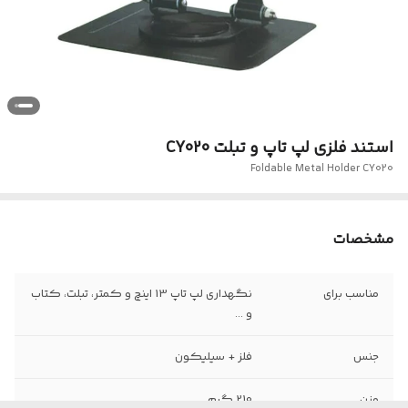
استند فلزی لپ تاپ و تبلت CY020
Foldable Metal Holder CY020
مشخصات
مناسب برای
نگهداری لپ تاپ 13 اینچ و کمتر، تبلت، کتاب
و ...
جنس
فلز + سیلیکون
وزن
210 گرم