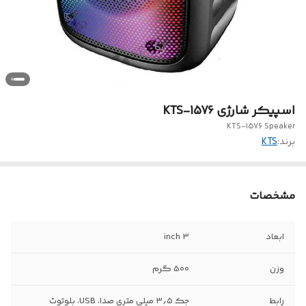
اسپیکر شارژی KTS-1576
KTS-1576 Speaker
برند:
KTS
مشخصات
ابعاد
3 inch
وزن
500 گرم
رابط
جک ۳٫۵ میلی متری صدا، USB، بلوتوث