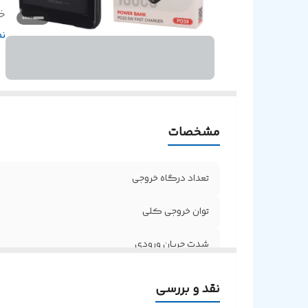
خ
ظ
ن
ن
پش
ق
پش
مشخصات
تعداد درگاه خروجی
توان خروجی کلی
شدت جریان ورودی
شدت جریان خروجی
نقد و بررسی