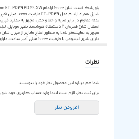
ظرفیت
پاوربانک فست شارژ 10000 ارلدام Earldom ET-PD39 PD 22.5W
شارژر همراه ارلدام مدل ET-PD39 ظرفیت 10000 میلی آمپر ساعت
نمایشگر دیجیتال
بدنه مقاوم در برابر ضربه و خط و خش، مجهز به کلید فیزیکی، پشتی
امکان شارژ همزمان 2 دستگاه هوشمند نظیر موبایل، تبلت و ... با وجود دو پورت خروجی USB و Type-C (مشترک)
پشتیبانی از شارژ سریع
مجهز به نمایشگر LED به منظور اطلاع کاربر از میزان شارژ باقیمانده، شارژ مجدد پاوربانک توسط درگاه تایپ سی (مشترک)
دارای باتری لیتیومی با ظرفیت 10000 میلی آمپر ساعت، دارای حداکثر جریان خروجی 3 آمپر در 5 ولت و توان خروجی برابر با 22.5 وات
شارژ ایمن با محافظت در مقابل نوسانات جریان و ولتاژ با وجود چیست هوشمند داخ
قابلیت شارژ همزمان چند دستگاه مختلف
پشتیبانی از فناوری Power Delivery
نظرات
شما هم درباره این محصول نظر خود را بنویسید.
برای ثبت نظر، لازم است ابتدا وارد حساب کاربری خود شوید
افزودن نظر