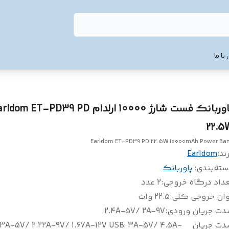
با ما
پاوربانک فست شارژ 10000 ارلدام dom ET-PD39 PD
22.5
Earldom ET-PD39 PD 22.5W 10000mAh Power Ba
ند:
Earldom
سته‌بندی
:
پاوربانک
عداد درگاه خروجی
:
2 عدد
وان خروجی کلی
:
22.5 وات
دت جریان ورودی
:
2.4A-5V/ 2A-9V
دت جریان
 3A-5V/ 2.22A-9V/ 1.67A-12V USB: 3A-5V/ 4.5A-