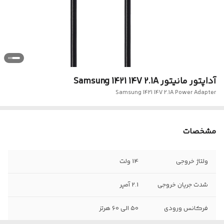
آداپتور مانیتور Samsung 1421 14V 2.1A
Samsung 1421 14V 2.1A Power Adapter
مشخصات
ولتاژ خروجی
14 ولت
شدت جریان خروجی
2.1 آمپر
فرکانس ورودی
50 الی 60 هرتز