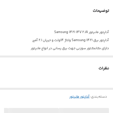
طول کابل
1.7 متر
توضیحات
آداپتور مانیتور Samsung 1421 14V 2.1A
آداپتور برق Samsung 1421 ولتاژ 14ولت و جریان 2.1 آمپر
دارای کانکتور سوزنی جهت برق رسانی در انواع مانیتور
کابل به طول حدودی 170 سانتی متر با روکش از جنس مقاوم در برابر
کشش و خمیدگی
نظرات
ولتاژ ورودی 100 الی 240 ولت در فرکانس 50/60 هرتز با شدت جریان
خروجی 2.1 آمپر در ولتاژ 14 ولت
دسته‌بندی
:
آداپتور مانیتور