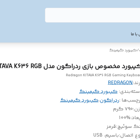
با ما
/
کیبورد گیمینگ
بورد مخصوص بازی ردراگون مدل KITAVA K636 RGB
Redragon KITAVA K636 RGB Gaming Keyboa
ند:
REDRAGON
سته‌بندی
:
کیبورد گیمینگ
چسب‌ها :
ردراگون
،
کیبورد گیمینگ
زن
:
۷۹۰ گرم
عاد
:
100%
نگ سوئیچ
:
قرمز
وع اتصال
:
باسیم، USB