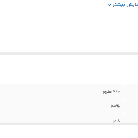
نامه ویندوز اختصاصی
:
دارد
مایش بیشتر
۷۹۰ گرم
100%
قرمز
باسیم، USB