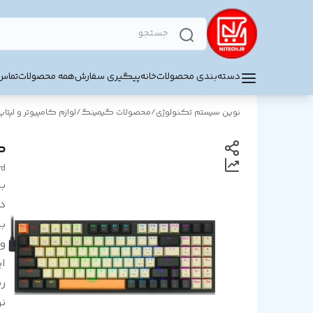
دسته‌بندی محصولات
خانه
پیگیری سفارش
همه محصولات
تماس 
نوین سیستم تکنولوژی
/
محصولات گیمینگ
/
لوازم کامپیوتر و لپتاپ
کی
rd
بر
د
بر
و
ای
ر
ن