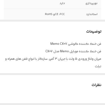
نورپردازی
دارد
استاندارد
CE ،FCCو RoHS
ابعاد
26*65*62 میلی متر
توضیحات
مناسب
انواع گوشی ها و تبلت
فن خنک کننده گوشی Memo CX07
جنس
آلیاژ آلومینیوم + پلاستیک ABS
فن خنک کننده موبایل Memo مدل CX07
type_c
port
میزان ولتاژ ورودی 5 ولت با جریان 3 آمپر، سازگار با انواع تلفن های همراه و
تبلت
اتصال
به صورت گیره ای و مگنتی
تامین انرژی از طریق پورت تایپ سی تعبیه شده بر روی بدنه محصول و
کابل همراه
نظرات
جنس بدنه ساخته شده از پلاستیک ABS و آلیاژ آلومینیوم، مقاوم در برابر
ضربه و فشار
مجهز به یک عدد فن قدرتمند و بی صدا جهت گردش هوا و خنک سازی