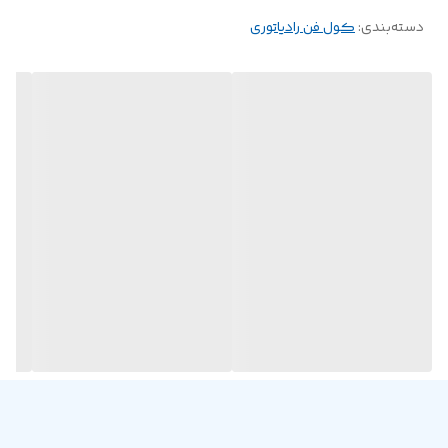
دسته‌بندی
:
سازی گوشی موبایل
کول فن رادیاتوری
نحوه اتصال از طریق گیره و آهنربا (مگنت)، دارای نورپردازی RGB جهت
ایجاد جلوه بصری زیبا
ورق فلزی به همراه برچسب برای اتصال محصول بر روی موبایل با جنس بدنه
پلاستیک و شیشه