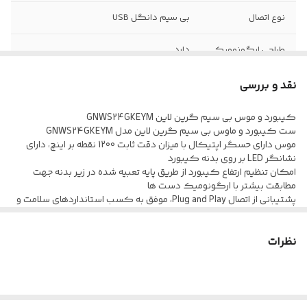
نوع اتصال
بی سیم دانگل USB
طراحی ارگونومیک
دارد
نوع حسگر ماوس
اپتیکال
نقد و بررسی
کیبورد و موس بی سیم گرین لاین GNWS24GKEYM
ست کیبورد و ماوس بی سیم گرین لاین مدل GNWS24GKEYM
موس دارای حسگر اپتیکال با میزان دقت ثابت 1200 نقطه بر اینچ، دارای
نشانگر LED بر روی بدنه کیبورد
امکان تنظیم ارتفاع کیبورد از طریق پایه تعبیه شده در زیر بدنه جهت
مطابقت بیشتر با ارگونومیک دست ها
پشتیبانی از اتصال Plug and Play، موفق به کسب استانداردهای سلامت و
ایمنی محصول شامل CE/RoHS
اتصال موس و کیبورد بصورت بی سیم توسط دانگل USB با فرکانس بی
سیم 2.4 گیگاهرتز و برد اتصال 10 متری
نظرات
متریال ساخت بدنه موس و کیبورد از جنس پلاستیک مقاوم در برابر فشار و
ضربه، با طراحی ارگونومیک متناسب با حالت دست
موس دارای 3 عدد کلید فیزیکی با میزان ضربه پذیری تقریبی 5 میلیون
بار کلیک، تامین انرژی موس از طریق یک عدد باتری قلمی سایز AA