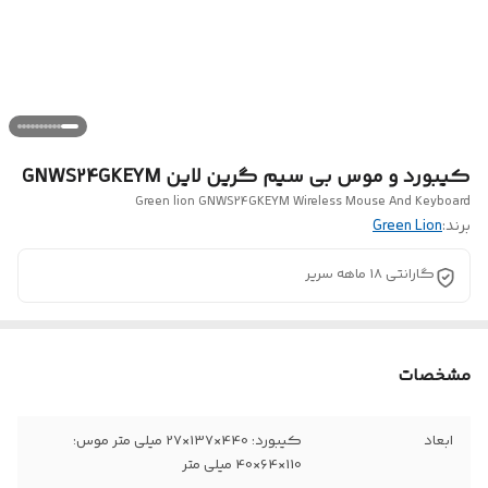
کیبورد و موس بی سیم گرین لاین GNWS24GKEYM
Green lion GNWS24GKEYM Wireless Mouse And Keyboard
برند:
Green Lion
گارانتی 18 ماهه سریر
مشخصات
ابعاد
کیبورد: 440×137×27 میلی متر موس:
110×64×40 میلی متر