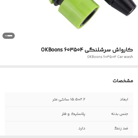
کارواش سرشلنگی OKBoons 603504
OKBoons 603504 Car wash
مشخصات
ابعاد
2.2×15.5 سانتی متر
جنس بدنه
پلاستیک و فلز
ضد زنگ
دارد