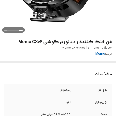
فن خنک کننده رادیاتوری گوشی Memo CX06
Memo CX06 Mobile Phone Radiator
برند:
Memo
مشخصات
نوع فن
رادیاتوری
نورپردازی
دارد
ابعاد
41*88*61.5 میلی متر