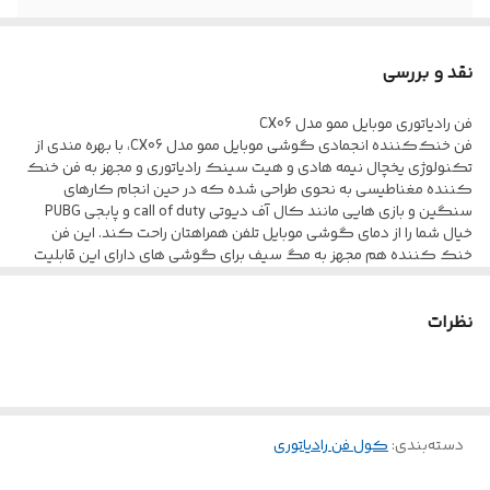
اتصال
به صورت گیره ای و مگنتی
نقد و بررسی
استاندارد
CE ،FCCو RoHS
فن رادیاتوری موبایل ممو مدل CX06
فن خنک‌کننده انجمادی گوشی موبایل ممو مدل CX06، با بهره مندی از
جنس
آلیاژ آلومینیوم + پلاستیک ABS
تکنولوژی یخچال نیمه هادی و هیت سینک رادیاتوری و مجهز به فن خنک
کننده مغناطیسی به نحوی طراحی شده که در حین انجام کارهای
type_c
port
سنگین و بازی هایی مانند کال آف دیوتی call of duty و پابجی PUBG
خیال شما را از دمای گوشی موبایل تلفن همراهتان راحت کند. این فن
مناسب
انواع گوشی ها و تبلت
خنک کننده هم مجهز به مگ سیف برای گوشی های دارای این قابلیت
بوده و هم دارای صفحه فلزی دایره ای برچسب دار برای اتصال به گوشی‌ها
و تبلت‌های بدون مگ سیف است همچنین این محصول دارای کلیپس
نظرات
هایی با لبه سیلیکونی و نرم است که به شما اجازه استفاده از آن برای هر
مدل گوشی و تبلت را می‌دهد. این فن قدرتمند توسط کابل و شارژر 15
وات (آداپتور 5v-3a) خنک کنندگی بی نظیری برای حفاظت از گوشی
شما بوجود می‌آورد. سرعت چرخش فن بیصدای آن 6000 دور در دقیق بوده و
از RGB رنگارنگ حین استفاده بهره می‌برد همچنین دارای دکمه تنظیم سه
سطح قرت خنک کنندگی و روشن خاموش حین استفاده است. پک این
دسته‌بندی
:
کول فن رادیاتوری
محصول شامل یک دستگاه خنک کننده انجمادی CX06 به همراه کابل
اتصال، صفحه مغناطیسی برچسبی و دو عدد کلیپس اتصال می‌باشد.