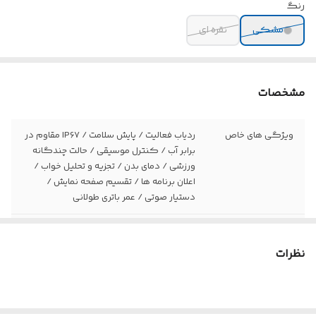
رنگ
مشکی
نقره ای
مشخصات
ویژگی های خاص
ردیاب فعالیت / پایش سلامت / IP67 مقاوم در
برابر آب / کنترل موسیقی / حالت چندگانه
ورزشی / دمای بدن / تجزیه و تحلیل خواب /
اعلان برنامه ها / تقسیم صفحه نمایش /
دستیار صوتی / عمر باتری طولانی
جنس بدنه
آلیاژ روی
نظرات
اندازه صفحه نمایش
1.43 اینچ
وضوح صفحه
Amoled 466 x 466
نمایش