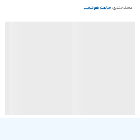
دسته‌بندی
:
ساعت هوشمند
سازگار با
اندروید 5.0 و بالاتر، iOS 9.0 و بالاتر
نسخه بلوتوث
5.0
استاندارد ضد آب
IP67
شارژدهی
7-15 روز
زمان شارژ شدن
2-3 ساعت
حافظه فلش
128Mb
ظرفیت باتری
260mAh
نوع باتری
Lithium Polymer