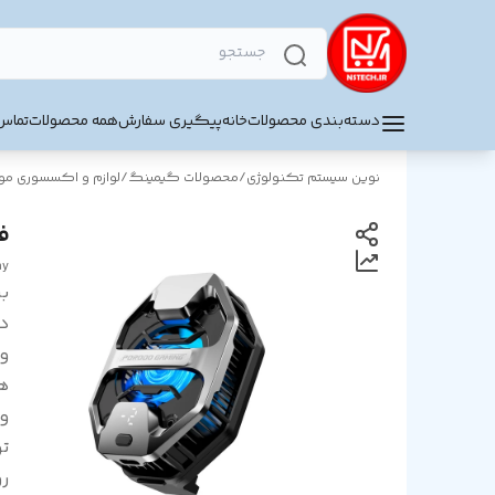
دسته‌بندی محصولات
خانه
پیگیری سفارش
همه محصولات
تماس 
نوین سیستم تکنولوژی
/
محصولات گیمینگ
/
لوازم و اکسسوری موب
فن
ay
بر
د
و
ه
و
ت
ر