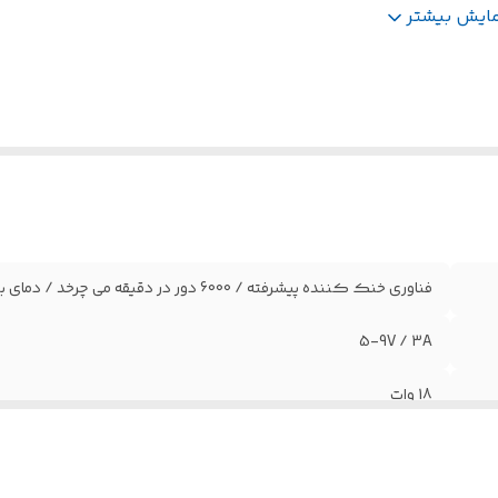
59 x 85.5 x 43mm
:
59 در 85.5 در 43 میلی متر
مایش بیشتر
فناوری خنک کننده پیشرفته / 6000 دور در دقیقه می چرخد / دمای بلادرنگ / توان خنک کننده 18 وات
5-9V / 3A
18 وات
گیره ای