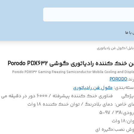
با ما
ایل
/
کول فن رادیاتوری
 خنک کننده رادیاتوری گوشی Porodo PDX632
Porodo PDX632 Gaming Freezing Semiconductor Mobile Cooling and Displ
ند:
PORODO
سته‌بندی
:
کول فن رادیاتوری
یژگی
فناوری خنک کننده پیشرفته / 6000 دور در 
ای خاص
:
دمای بلادرنگ / توان خنک کننده 18 وات
رودی
:
5-9V / 3A
وان
:
18 وات
وش نصب
:
گیره ای