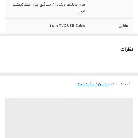
های مختلف ویندوز / سوئیچ های مکانیکی
قرمز
کابل
1.5m PVC USB Cable
تعداد کلید ها
87
نظرات
نوع سوییچ
قرمز
تایپ کلیدها
Pudding Keycap
طول عمر سوئیچ
50+ میلیون کلیک
دسته‌بندی
:
کیبورد گیمینگ
حالت RGB
17 حالت
نوع کیبورد
مکانیکی