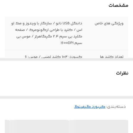
مشخصات
ویژگی های خاص
دانگل USB نانو / سازگار با ویندوز و مک او
اس / کلید با طراحی ارگونومیک / صفحه
کلید بی سیم 2.4 گیگاهرتز / موس بی
سیم 1600DPI
تعداد کلید ها
کیبورد: 104 کلید لمسی / موس: 6
اتصال
2.4GHz Wireless
نظرات
سازگار با
ویندوز، مک
باتری
کیبورد: 1عدد AAA / موس 1عدد AA
دسته‌بندی
:
کیبورد گیمینگ
طراحی ارگونومیک
دارد
محدوده دقت (DPI)
1600