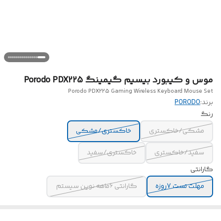
موس و کیبورد بیسیم گیمینگ Porodo PDX225
Porodo PDX225 Gaming Wireless Keyboard Mouse Set
برند:
PORODO
رنگ
مشکی/خاکستری
خاکستری/مشکی
سفید/خاکستری
خاکستری/سفید
گارانتی
مهلت تست 7روزه
گارانتی 6ماهه نوین سیستم