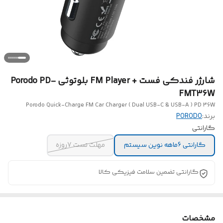
شارژر فندکی فست + FM Player بلوتوثی Porodo PD-
FMT36W
Porodo Quick-Charge FM Car Charger ( Dual USB-C & USB-A ) PD 36W
برند:
PORODO
گارانتی
گارانتی 6ماهه نوین سیستم
مهلت تست 7روزه
گارانتی تضمین سلامت فیزیکی کالا
مشخصات