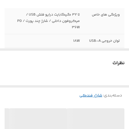
ویژگی های خاص
تا 32 گیگابایت درایو فلش USB /
میکروفون داخلی / شارژ چند پورت / PD
36W
توان خروجی USB-A
18W
توان خروجی USB-C
36W
نظرات
نسخه بلوتوث
5.3
ولتاژ ورودی
12-24V
محدوده فرکانس
87.5Mhz - 108MHz
دسته‌بندی
:
شارژر فندکی