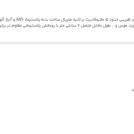
عدد پورت USB3.0 مناسب جهت اتصال فلش مموری، کیبورد، موس و ... طول کابل متص
.