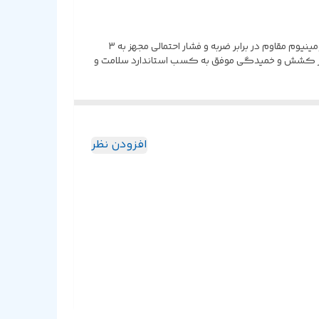
پشتیبانی از اتصال Plug and Play، سرعت انتقال داده به طور تقریبی حدود ۵ گیگابیت بر ثانیه متریال ساخت بدنه پلاستیک ABS و آلیاژ آلومینیوم مقاوم در برابر ضربه و فشار احتمالی مجهز به ۳
ل ۷ سانتی متر با روکش پلاستیکی مقاوم در برابر کشش و خمیدگی موفق به کسب استاندارد سلامت و
افزودن نظر