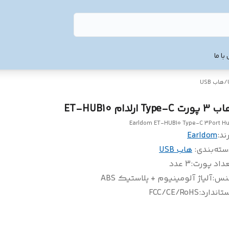
با ما
/
هاب USB
پورت Type-C ارلدام ET-HUB10
Earldom ET-HUB10 Type-C 3Port H
ند:
Earldom
سته‌بندی
:
هاب USB
داد پورت
:
3 عدد
نس
:
آلیاژ آلومینیوم + پلاستیک ABS
تاندارد
:
FCC/CE/RoHS