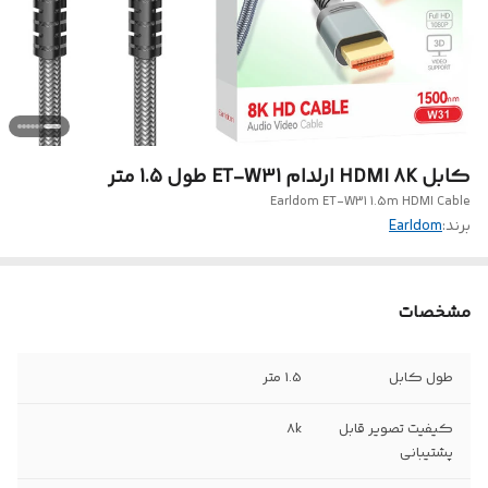
کابل HDMI 8K ارلدام ET-W31 طول 1.5 متر
Earldom ET-W31 1.5m HDMI Cable
برند:
Earldom
مشخصات
طول کابل
1.5 متر
کیفیت تصویر قابل
8k
پشتیبانی