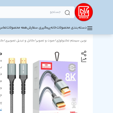
دسته‌بندی محصولات
خانه
پیگیری سفارش
همه محصولات
تماس 
نوین سیستم تکنولوژی
/
صوت و تصویر
/
کابل و تبدیل تصویری
/
کابل
کابل K
le
بر
د
ط
ک
ج
پش
مق
ن