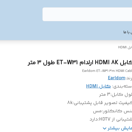
با ما
 HDMI
HDMI 8 ارلدام ET-W31 طول 3 متر
Earldom ET-W31 3m HDMI Cab
ند:
Earldom
سته‌بندی
:
کابل HDMI
ول کابل
:
3 متر
یفیت تصویر قابل پشتیبانی
:
8k
نس کانکتور
:
مس
تیبانی از HDTV
:
دارد
اوم در برابر فشار و سایش
:
دارد
مایش بیشتر