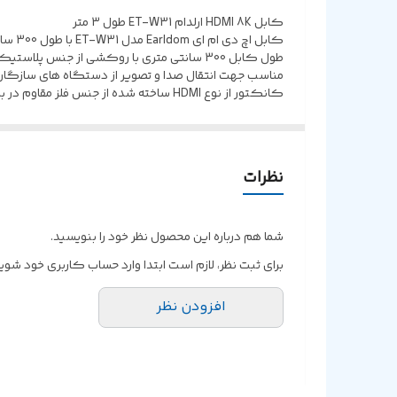
مقاوم در برابر فشار و سایش
کابل HDMI 8K ارلدام ET-W31 طول 3 متر
کابل اچ دی ام ای Earldom مدل ET-W31 با طول 300 سانتی متر
پشتیبانی از نمایش تصاویر 3D
طول کابل 300 سانتی متری با روکشی از جنس پلاستیک بادوام، مقاوم در برابر کشش، پارگی و خمیدگی
مناسب جهت انتقال صدا و تصویر از دستگاه های سازگار با HDMI همچون تلویزیون، لپ تاپ، کامپیوتر و
مقاومت در برابر پارگی و کشش
کانکتور از نوع HDMI ساخته شده از جنس فلز مقاوم در برابر فشار و سایش، پشتیبانی از کیفیت 8K و تصاویر 3D
نظرات
شما هم درباره این محصول نظر خود را بنویسید.
برای ثبت نظر، لازم است ابتدا وارد حساب کاربری خود شوید
افزودن نظر