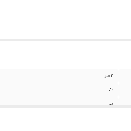
تیبانی از نمایش تصاویر 3D
:
دارد
قاومت در برابر پارگی و کشش
:
دارد
3 متر
8k
مس
دارد