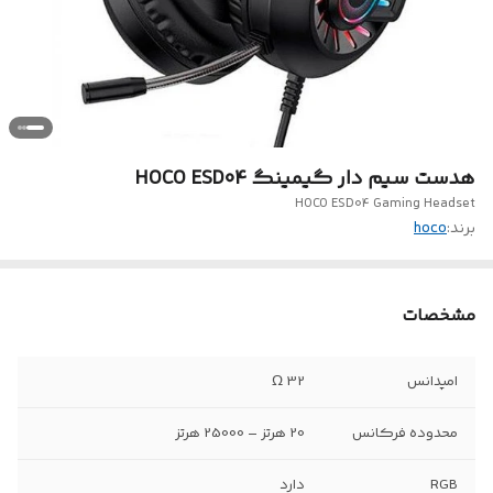
هدست سیم دار گیمینگ HOCO ESD04
HOCO ESD04 Gaming Headset
برند:
hoco
مشخصات
امپدانس
32 Ω
محدوده فرکانس
20 هرتز – 25000 هرتز
RGB
دارد