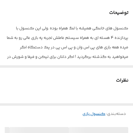
پردازنده
۴ هسته ای
توضیحات
سایر مشخصات
GP۴
کنسول های خانگی همیشه با لگ همراه بوده .ولی این کنسول با
پردازنده‌ی
پردازنده 4 هسته ای به همراه سیستم عاملش تجربه یه بازی عالی رو به شما
گرافیکی (GPU)
میده همه بازی های پی اس وان و پی اس پی در یک دستگاه اگر
مشخصات حافظه رم
۲۵۶
میخواهید به گذشته برگردید ! اگر دلتان برای تیکن و فیفا و شورش در
(RAM)
شهرجی تی ای دو و بازی های سگا و پلی استیشن تنگ شده با کنسول
اندازه صفحه نمایش
1080
بازی M22 به بیش از ده هزار بازی آتاری سگا و پلی استیشن وان دسترسی
نظرات
داشته باشید . بازی های با کیفیت و بدون لگ که کیفیت بسیار بالایی
سایر توضیحات فنی
به همراه دو دسته طرح ps۵ شوک دار
داره و بصورت محسوس متوجه تفاوت این دستگاه با دستگاه های مشابه
توضیحات صفحه
کیفیت ۴K
میشوید. ساپورت قدیمی ترین کنسول ها , مثل سگا و میکرو تا PS1 و
نمایش
PSP و بیش از 50 کنسول دیگر
دسته‌بندی
:
کنسول بازی