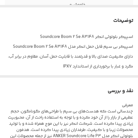
خاموش و ...
مقاوم در برابر گرد
IPX7
توضیحات
و غبار و آب
اسپیکر بلوتوثی انکر Soundcore Boom 2 Se A3148
پشتیبانی از فلش
دارد
اسپیکر بی سیم قابل حمل انکر مدل Soundcore Boom 2 Se A3148
مموری USB
دارای کیفیت صدای بالا و قدرتمند با قابلیت حمل آسان، مقاوم در برابر آب،
میزان شارژدهی
18 ساعت
گرد و غبار با برخورداری از استاندارد IPX7
نورپردازی
دارد
مجهز به پورت USB جهت پخش فایل های ذخیره شده و شارژ دستگاه های
سازگار، شارژدهی در حدود 18 ساعت
نقد و بررسی
ابعاد
11*9.5*29 سانتی متر
اتصال بی سیم توسط بلوتوث، مجهز به نورپردازی داخلی جهت ایجاد جلوه
معرفی
های بصری در مکان های تاریک
چندسالی است که هدست‌های بی سیم با طراحی‌های گوناگون، حجم
برخوردار از کلید فیزیکی جهت مدیریت موسیقی، خاموش و روشن کردن
عظیمی از بازار را از آن خود کرده و با توجه به استفاده راحت از آن، محبوبیت
زیادی پیدا کرده است. شرکت انکر نیز با این موج همراه شده و با تولید
و ...، شدت توان خروجی 30 وات
محصولات زیبا و با کیفیت، طرفداران زیادی پیدا کرده است. هدفون
بدنه ساخته شده از جنس پلاستیک بادوام، مقاوم در برابر آسیب های
بلوتوثی انکر مدل ANKER Soundcore Life P3 نیز از جمله محصولات این