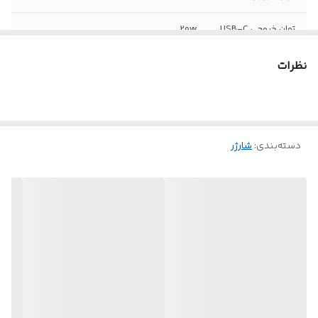
توان خروجی USB-C
20w
نظرات
دسته‌بندی
:
شارژر