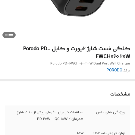
کلگی فست شارژ 2پورت و کابل Porodo PD-
FWCH060 20W
Porodo PD-FWCH060 20W Dual Port Wall Charger
برند:
PORODO
مشخصات
ویژگی های خاص
محافظت در برابر گرمای بیش از حد / شارژ
همزمان / PD 20W - QC 18W
توان خروجی USB-A
18w