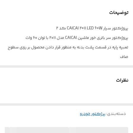
ولتاژ
12 ولت
توضیحات
جنس محافظ
شیشه
پروژکتور سیار CAICAI 2011 LED 60W کد 2
ابعاد
16.5*22*1.5 سانتی متر
پروژکتور سر باتری خور ماشین CAICAI مدل ۲۰۱۱ با توان ۶۰ وات
نوع لامپ
SMD LED
تعبیه پایه در قسمت پشت بدنه به منظور قرار دادن محصول بر روی سطوح
صاف
مقاوم در برابر آب و
استاندارد IP66
چراغ از نوع SMD LED با توان خروجی 60 وات و طول عمر تقریبی 50.000
گردوغبار
ساعت
نظرات
فاقد اشعه UV و نور مادون قرمز، برخورداری از زاویه نوردهی 120 درجه
متریال ساخت پلاستیک و فلز مقاوم در برابر ضربه و فشار احتمالی
مقاوم در برابر آب، رطوبت، گرد و غبار با دارا بودن استاندارد IP66
دسته‌بندی
:
پرژکتور خودرو
تامین انرژی توسط اتصال گیره های سوسماری به باتری خودرو
ولتاژ ورودی معادل 12 ولت، رده مصرف انرژی A