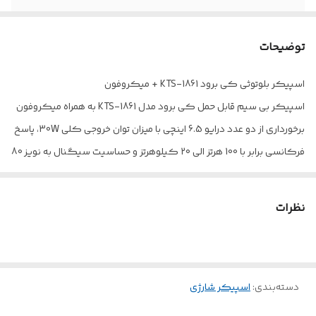
رابط
جک ۳٫۵ میلی متری صدا، USB، بلوتوث
توضیحات
اسپیکر بلوتوثی کی برود KTS-1861 + میکروفون
اسپیکر بی سیم قابل حمل کی برود مدل KTS-1861 به همراه میکروفون
برخورداری از دو عدد درایو 6.5 اینچی با میزان توان خروجی کلی 30W، پاسخ
فرکانسی برابر با 100 هرتز الی 20 کیلوهرتز و حساسیت سیگنال به نویز 80
دسی بل
جنس بدنه ساخته شده از پلاستیک باکیفیت، مقاوم در برابر آسیب های
نظرات
احتمالی همچون فشار و ضربه، مجهز به نورپردازی RGB جهت ایجاد جلوه
بصری زیبا
تامین انرژی از طریق باتری داخلی با ظرفیت 1500 میلی آمپر ساعت، امکان
دسته‌بندی
:
اسپیکر شارژی
شارژ مجدد از طریق درگاه میکرو یو اس بی و کابل همراه
پشتیبانی از فلش مموری USB و اسلات کارت حافظه تا حداکثر حجم 32