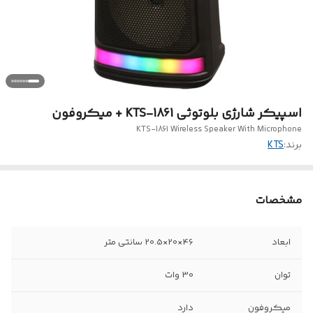
اسپیکر شارژی بلوتوثی KTS-1861 + میکروفون
KTS-1861 Wireless Speaker With Microphone
برند:
KTS
مشخصات
ابعاد
46×20×20.5 سانتی متر
توان
30 وات
میکروفون
دارد