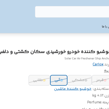
با ما
وشبو کننده خودرو خورشیدی سکان کشتی و دلفی
Solar Car Air Freshener Ship Anch
ند:
Carlox
نگ
قرمز
مشکی
آبی
طلایی
سته‌بندی
:
خوشبو کننده ماشین
زن
:
0.12 kg
یحه
:
Perfume