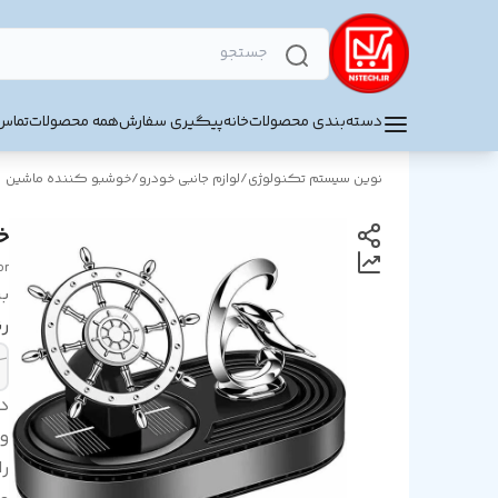
دسته‌بندی محصولات
خانه
پیگیری سفارش
همه محصولات
تماس 
نوین سیستم تکنولوژی
/
لوازم جانبی خودرو
/
خوشبو کننده ماشین
خ
or
بر
ر
د
و
را