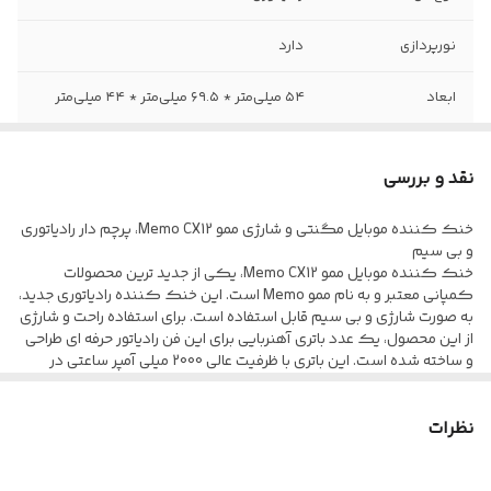
نورپردازی
دارد
ابعاد
۵۴ میلی‌متر * ۶۹.۵ میلی‌متر * ۴۴ میلی‌متر
اتصال
به صورت مگنتی و گیره ای
نقد و بررسی
توان مورد نیاز
30 وات
خنک کننده موبایل مگنتی و شارژی ممو Memo CX12، پرچم دار رادیاتوری
و بی سیم
Type-C
port
خنک کننده موبایل ممو Memo CX12، یکی از جدید ترین محصولات
کمپانی معتبر و به نام ممو Memo است. این خنک کننده رادیاتوری جدید،
جنس بدنه
ABS+آلیاژ آلومینیوم
به صورت شارژی و بی سیم قابل استفاده است. برای استفاده راحت و شارژی
از این محصول، یک عدد باتری آهنربایی برای این فن رادیاتور حرفه ای طراحی
تعداد پره‌های فن
۷ عدد
و ساخته شده است. این باتری با ظرفیت عالی 2000 میلی آمپر ساعتی در
بسته بندی محصول قرار دارد. به گفته ی کمپانی سازنده، ممو CX12، پرچم
دار بی سیم جدید این برند است.
ظرفیت باتری
۲۰۰۰ میلی‌آمپر ساعت
نظرات
سیستم خنک کننده قدرتمند این فن خنک کننده گیمینگ، می‌ تواند
دمای گوشی موبایل و باتری آن را در مدت زمان کوتاهی پایین بیاورد. این
مناسب
انواع گوشی ها و تبلت
خنک کننده شارژی مگنتی، مانع از داغ شدن گوشی موبایل شما در