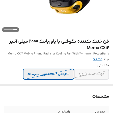
فن خنک کننده گوشی با پاوربانک 2000 میلی آمپر
Memo CX12
Memo CX12 Mobile Phone Radiator Cooling Fan With 2000mAh PowerBank
برند:
Memo
گارانتی
مهلت تست 7 روزه
گارانتی 6 ماهه نوین سیستم
مشخصات
نوع فن
رادیاتوری