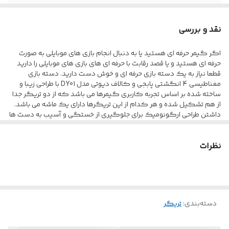
مناسب برای
بازی های اکشن شوتر مانند Call Of Duty و
PubG
نقد و بررسی
قابلیت بازی با ۴
دارد
اگر گیمر حرفه ای هستید یا به دنبال انجام بازی های موبایلی به صورت
انگشت
حرفه ای هستید و یا قصد رقابت با حرفه ای های بازی های موبایلی را دارید
قطعا نیاز به یک دسته بازی حرفه ای و خوش دست دارید. دسته بازی
مغناطیسی 4 انگشتی پابجی و کالاف دیوتی مدل DY01 با طراحی زیبا و
پدهای سیلیکونی
دارد
ساخته شده بر اساس تجربه کاربری گیمرها می باشد که از دو تریگر جدا
برای جلوگیری از
از هم تشکیل شده و هر کدام از این تریگرها دارای یک ماشه می باشد.
خط و خش
داشتن طراحی ارگونومیک برای جلوگیری از خستگی و آسیب به دست ها
در استفاده طولانی مدت، پشتیبانی گسترده از کلیه گوشی های
حس کلیک موس
دارد
هوشمند با هر سیستم عاملی شامل اندروید و iOS و داشتن ابعاد کوچک
نظرات
که باعث می شود فضای بسیار کمی بر روی صفحه نمایش گوشی اشغال
کند از نکات قابل توجه این دسته بازی می باشد.
بدون تاخیر در
دارد
دسته بازی پابجی و کالاف دیوتی DY01 با داشتن وزن کم و ماشه های نرم
عملکرد
و روان دارای طراحی ارگونومیک می باشد. قرار گیری دست و انگشتان بر
روی ماشه های این تریگر در حالت طبیعی دست است که موجب می شود
طراحی ارگونومیک
دارد
تا در انجام بازی های طولانی مدت هیچ گونه آسیبی به مفاصل انگشتان
دسته‌بندی
:
تریگر
وارد نشده و دست دچار خستگی نشود.
مقاوم در برابر فشار
دارد
و ضربه