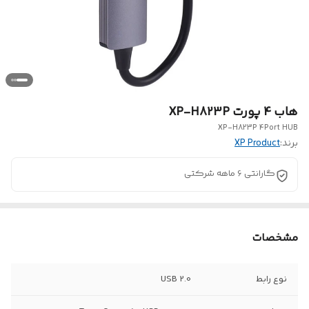
هاب 4 پورت XP-H823P
XP-H823P 4Port HUB
برند:
XP Product
گارانتی 6 ماهه شرکتی
مشخصات
نوع رابط
USB 2.0