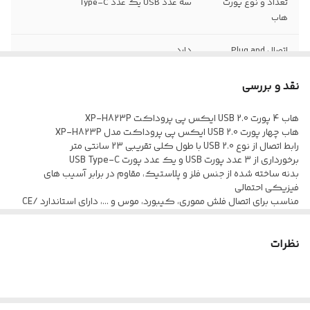
تعداد و نوع پورت
سه عدد USB یک عدد Type-C
هاب
اتصال Plug and
دارد
Play
نقد و بررسی
استاندارد
CE/ FCC/ RoHS
هاب 4 پورت USB 2.0 ایکس پی پروداکت XP-H823P
هاب چهار پورت USB 2.0 ایکس پی پروداکت مدل XP-H823P
رابط اتصال از نوع USB 2.0 با طول کلی تقریبی 23 سانتی متر
برخورداری از 3 عدد پورت USB و یک عدد پورت USB Type-C
بدنه ساخته شده از جنس فلز و پلاستیک، مقاوم در برابر آسیب های
فیزیکی احتمالی
مناسب برای اتصال فلش مموری، کیبورد، موس و ...، دارای استاندارد CE/
FCC/ RoHS
نظرات