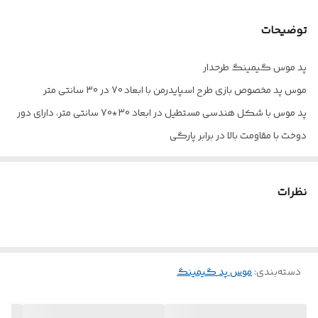
توضیحات
پد موس گیمینگ طرحدار
موس پد مخصوص بازی طرح اسپایدرمن با ابعاد 70 در 30 سانتی متر
پد موس با شکل هندسی مستطیل در ابعاد 30*70 سانتی متر، دارای دور
دوخت با مقاومت بالا در برابر پارگی
دارای کفی طراحی شده به صورت ضد لغزش، ساخته شده از جنس پارچه و
پلاستیک
نظرات
دسته‌بندی
:
موس پد گیمینگ