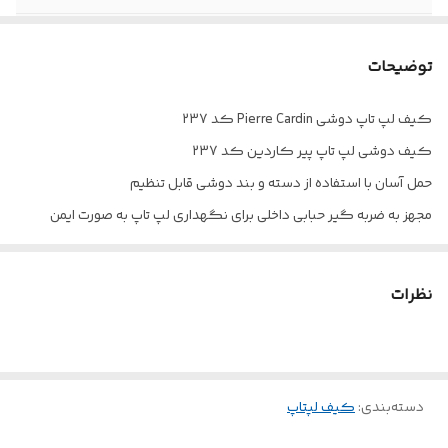
نوع محصول
کیف اداری / کیف دوشی
توضیحات
کیف لپ تاپ دوشی Pierre Cardin کد 237
کیف دوشی لپ تاپ پیر کاردین کد 237
حمل آسان با استفاده از دسته و بند دوشی قابل تنظیم
مجهز به ضربه گیر حبابی داخلی برای نگهداری لپ تاپ به صورت ایمن
نحوه باز و بسته شدن جیب ها توسط زیپ های فلزی و سرزیپ های روان
نگهداری کتاب، دفتر، لوازم جانبی لپ تاپ و ... با بهره مندی از جیب های
نظرات
متعدد
دسته‌بندی
:
کیف لپتاپ