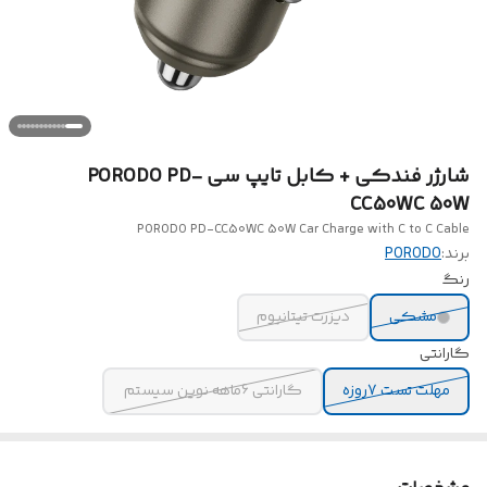
شارژر فندکی + کابل تایپ سی PORODO PD-
CC50WC 50W
PORODO PD-CC50WC 50W Car Charge with C to C Cable
برند:
PORODO
رنگ
مشکی
دیزرت تیتانیوم
گارانتی
مهلت تست 7روزه
گارانتی 6ماهه نوین سیستم