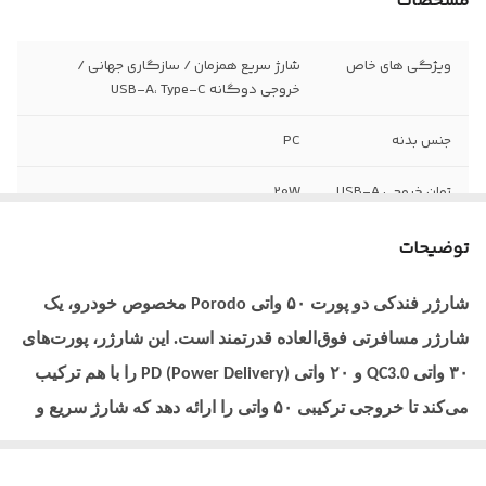
مشخصات
ویژگی های خاص
شارژ سریع همزمان / سازگاری جهانی /
خروجی دوگانه USB-A، Type-C
جنس بدنه
PC
توان خروجی USB-A
20W
توان خروجی USB-C
30W MAX
توضیحات
شارژر فندکی دو پورت ۵۰ واتی
مخصوص خودرو، یک
Porodo
شارژر مسافرتی فوق‌العاده قدرتمند است. این شارژر، پورت‌های
۳۰ واتی
و ۲۰ واتی
را با هم ترکیب
PD (Power Delivery)
QC3.0
می‌کند تا خروجی ترکیبی ۵۰ واتی را ارائه دهد که شارژ سریع و
مؤثر دستگاه را تضمین می‌کند. با این شارژر، می‌توانید چندین
دستگاه را به طور همزمان شارژ کنید، زیرا دارای دو خروجی