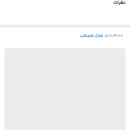
نظرات
و
است. همچنین دارای یک اتصال
به
Type-C
Type-C
USB-C
USB-A
بافته شده است که آن را به گزینه‌ای مطمئن و سریع برای شارژ
تبدیل می‌کند. شارژر فندکی دو پورت ۵۰ واتی
به شما این
Porodo
دسته‌بندی
:
شارژر فندکی
امکان را می‌دهد که در هر کجای سفر خود، متصل و پرانرژی
باشید.