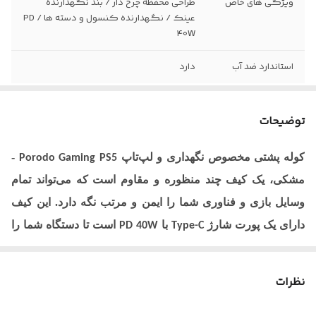
ویژگی های خاص
طراحی محفظه چرخ‌ دار / بند نگهدارنده
عینک / نگهدارنده کنسول و دسته ها / PD
40W
استاندارد ضد آب
دارد
توضیحات
کوله پشتی مخصوص نگهداری و لپ‌تاپ
-
Porodo Gaming PS5
مشکی، یک کیف چند منظوره و مقاوم است که می‌تواند تمام
وسایل بازی و فناوری شما را ایمن و مرتب نگه دارد. این کیف
دارای یک پورت شارژ
با
است تا دستگاه شما را
PD 40W
Type-C
در حین حرکت شارژ نگه دارد. محفظه چرخ‌دار آن راحتی را در
حین سفر فراهم می‌کند و بند نگهدارنده عینک نیز به کارایی آن
نظرات
می‌افزاید. این کوله پشتی با فضای ذخیره‌سازی طراحی شده
برای کنسول‌ها و کنترلرها، دقیقاً همان چیزی است که گیمرها