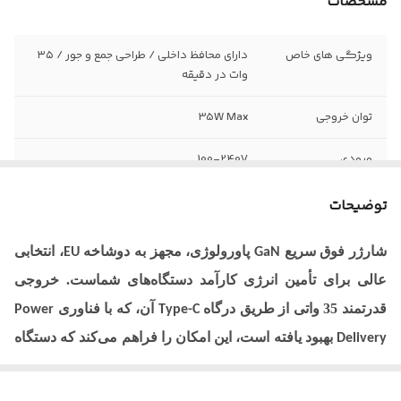
مشخصات
ویژگی های خاص
دارای محافظ داخلی / طراحی جمع و جور / ۳۵
وات در دقیقه
توان خروجی
35W Max
ورودی
100-240V
توضیحات
شارژر فوق سریع
پاورولوژی، مجهز به دوشاخه
، انتخابی
EU
GaN
عالی برای تأمین انرژی کارآمد دستگاه‌های شماست. خروجی
قدرتمند 35 واتی از طریق درگاه
آن، که با فناوری
Power
Type-C
بهبود یافته است، این امکان را فراهم می‌کند که دستگاه
Delivery
شما را تنها در 30 دقیقه از 0 تا 60 درصد شارژ کند. طراحی جمع و
جور و محافظ داخلی آن، ایمنی و راحتی را تضمین می‌کند و آن را