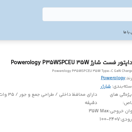
با ما
پتور فست شارژ Powerology P35WSPCEU 35W
Powerology P35WSPCEU 35W Type-C GaN Charg
ند:
Powerology
سته‌بندی
:
شارژر
یژگی های
دارای محافظ داخلی / طراحی 
اص
:
دقیقه
وان خروجی
:
35W Max
رودی
:
100-240V